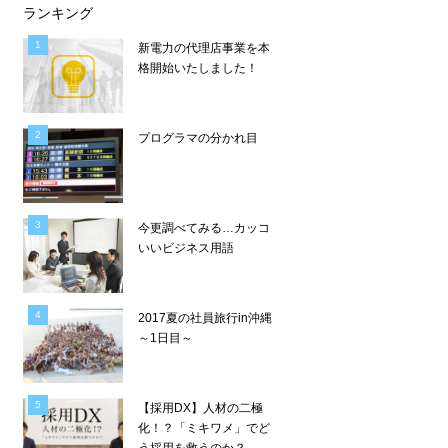
ランキング
新電力の代理店事業を本
格開始いたしました！
プログラマの分かれ目
今更調べてみる…カッコ
いいビジネス用語
2017夏の社員旅行in沖縄
～1日目～
【採用DX】人材の二極
化！？「ミキワメ」でど