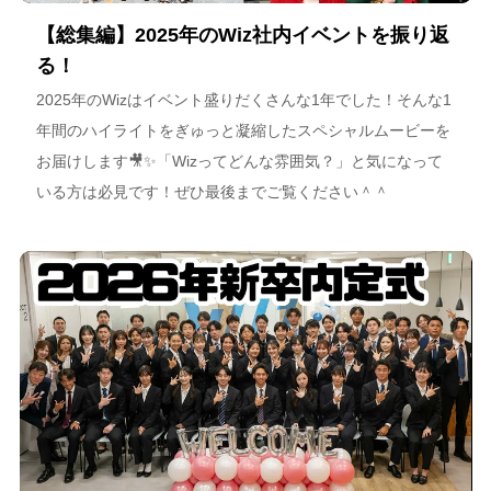
【総集編】2025年のWiz社内イベントを振り返
る！
2025年のWizはイベント盛りだくさんな1年でした！そんな1
年間のハイライトをぎゅっと凝縮したスペシャルムービーを
お届けします🎥✨「Wizってどんな雰囲気？」と気になって
いる方は必見です！ぜひ最後までご覧ください＾＾