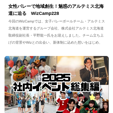
女性バレーで地域創生！魅惑のアルテミス北海
道に迫る WizCamp228
今回のWizCampでは、女子バレーボールチーム・アルテミス
北海道を運営するグループ会社、株式会社アルテミス北海道
取締役副社長・平野龍一氏をお迎えしました。チーム立ち上
げの背景やWizとの出会い、新体制に込めた想いをはじめ、
スポーツチーム運営を通じた地域連携、そしてアルテミス北
海道が描く今後のビジョンについて語っています。