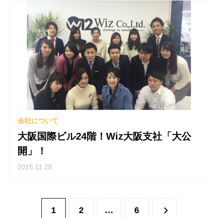
会社について
大阪国際ビル24階！Wiz大阪支社「大公
開」！
2015.11.28
1
2
…
6