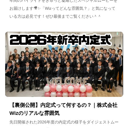
年間のハイライトをぎゅっと凝縮したスペシャルムービーを
お届けします🎥✨「Wizってどんな雰囲気？」と気になって
いる方は必見です！ぜひ最後までご覧ください＾＾
【裏側公開】内定式って何するの？｜株式会社
Wizのリアルな雰囲気
先日開催された2026年度の内定式の様子をダイジェストムー