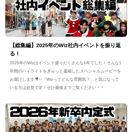
【総集編】2025年のWiz社内イベントを振り返
る！
2025年のWizはイベント盛りだくさんな1年でした！そんな1
年間のハイライトをぎゅっと凝縮したスペシャルムービーを
お届けします🎥✨「Wizってどんな雰囲気？」と気になって
いる方は必見です！ぜひ最後までご覧ください＾＾