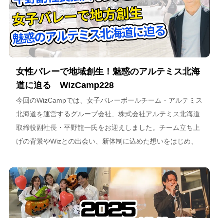
女性バレーで地域創生！魅惑のアルテミス北海
道に迫る WizCamp228
今回のWizCampでは、女子バレーボールチーム・アルテミス
北海道を運営するグループ会社、株式会社アルテミス北海道
取締役副社長・平野龍一氏をお迎えしました。チーム立ち上
げの背景やWizとの出会い、新体制に込めた想いをはじめ、
スポーツチーム運営を通じた地域連携、そしてアルテミス北
海道が描く今後のビジョンについて語っています。