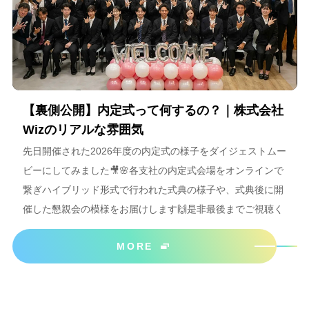
【裏側公開】内定式って何するの？｜株式会社
Wizのリアルな雰囲気
先日開催された2026年度の内定式の様子をダイジェストムー
ビーにしてみました🎥🌸各支社の内定式会場をオンラインで
繋ぎハイブリッド形式で行われた式典の様子や、式典後に開
催した懇親会の模様をお届けします🙌是非最後までご視聴く
ださいね＾＾
MORE