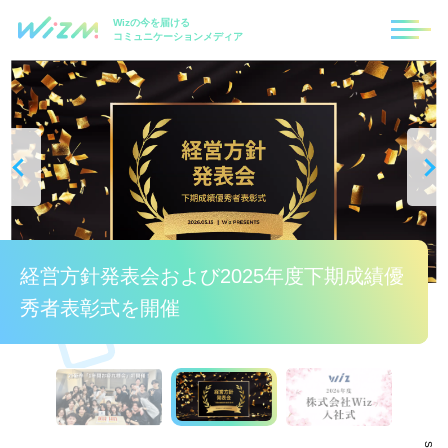
Wizの今を届ける
コミュニケーションメディア
25新卒社員を称える「1年間お疲れ様会」を
経営方針発表会および2025年度下期成績優
25新卒社員を称える「1年間お疲れ様会」を
2026年度 Wiz入社式
2026年度 Wiz入社式
初開催🎉
秀者表彰式を開催
初開催🎉