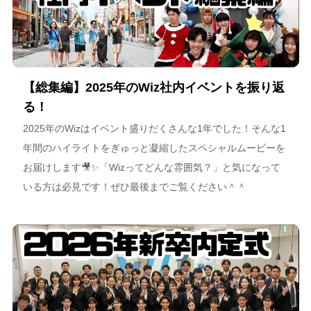
【総集編】2025年のWiz社内イベントを振り返
る！
2025年のWizはイベント盛りだくさんな1年でした！そんな1
年間のハイライトをぎゅっと凝縮したスペシャルムービーを
お届けします🎥✨「Wizってどんな雰囲気？」と気になって
いる方は必見です！ぜひ最後までご覧ください＾＾