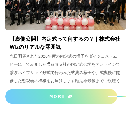
【裏側公開】内定式って何するの？｜株式会社
Wizのリアルな雰囲気
先日開催された2026年度の内定式の様子をダイジェストムー
ビーにしてみました🎥🌸各支社の内定式会場をオンラインで
繋ぎハイブリッド形式で行われた式典の様子や、式典後に開
催した懇親会の模様をお届けします🙌是非最後までご視聴く
ださいね＾＾
MORE