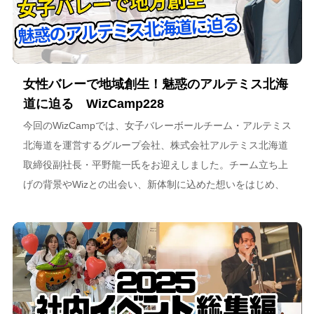
女性バレーで地域創生！魅惑のアルテミス北海
道に迫る WizCamp228
今回のWizCampでは、女子バレーボールチーム・アルテミス
北海道を運営するグループ会社、株式会社アルテミス北海道
取締役副社長・平野龍一氏をお迎えしました。チーム立ち上
げの背景やWizとの出会い、新体制に込めた想いをはじめ、
スポーツチーム運営を通じた地域連携、そしてアルテミス北
海道が描く今後のビジョンについて語っています。