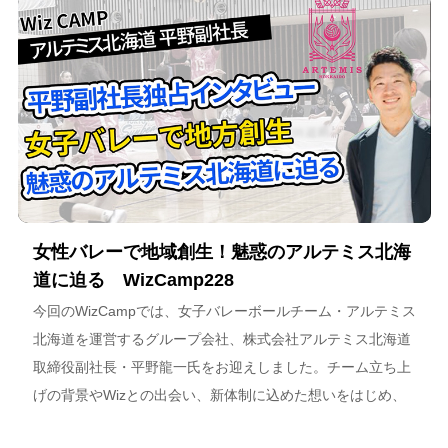
女性バレーで地域創生！魅惑のアルテミス北海
道に迫る WizCamp228
今回のWizCampでは、女子バレーボールチーム・アルテミス
北海道を運営するグループ会社、株式会社アルテミス北海道
取締役副社長・平野龍一氏をお迎えしました。チーム立ち上
げの背景やWizとの出会い、新体制に込めた想いをはじめ、
スポーツチーム運営を通じた地域連携、そしてアルテミス北