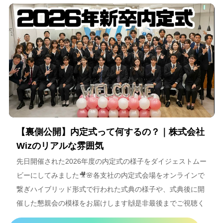
【裏側公開】内定式って何するの？｜株式会社
Wizのリアルな雰囲気
先日開催された2026年度の内定式の様子をダイジェストムー
ビーにしてみました🎥🌸各支社の内定式会場をオンラインで
繋ぎハイブリッド形式で行われた式典の様子や、式典後に開
催した懇親会の模様をお届けします🙌是非最後までご視聴く
ださいね＾＾