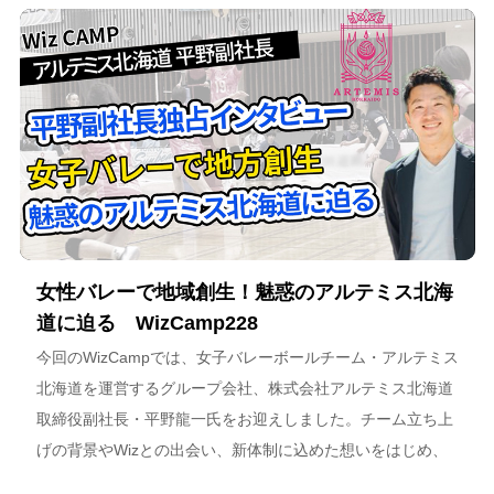
女性バレーで地域創生！魅惑のアルテミス北海
道に迫る WizCamp228
今回のWizCampでは、女子バレーボールチーム・アルテミス
北海道を運営するグループ会社、株式会社アルテミス北海道
取締役副社長・平野龍一氏をお迎えしました。チーム立ち上
げの背景やWizとの出会い、新体制に込めた想いをはじめ、
スポーツチーム運営を通じた地域連携、そしてアルテミス北