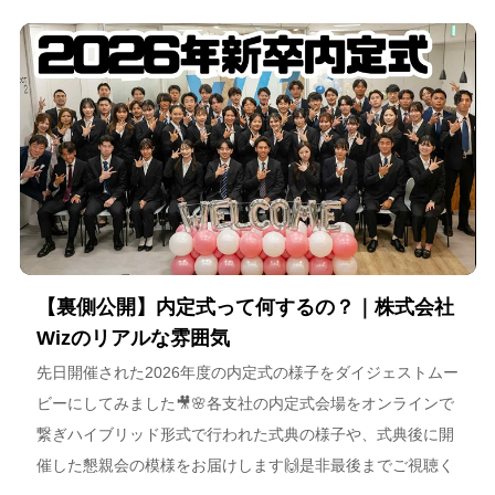
【裏側公開】内定式って何するの？｜株式会社
Wizのリアルな雰囲気
先日開催された2026年度の内定式の様子をダイジェストムー
ビーにしてみました🎥🌸各支社の内定式会場をオンラインで
繋ぎハイブリッド形式で行われた式典の様子や、式典後に開
催した懇親会の模様をお届けします🙌是非最後までご視聴く