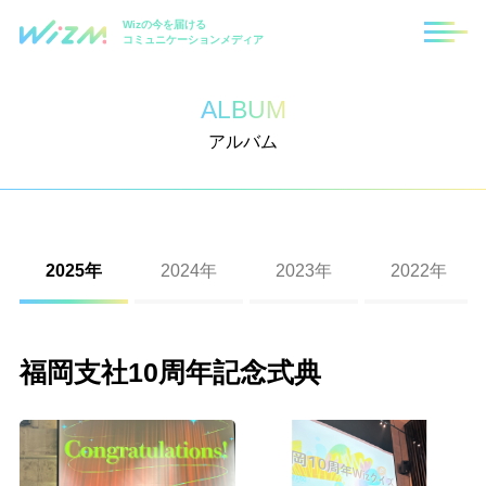
Wizの今を届ける
コミュニケーションメディア
ALBUM
アルバム
2025年
2024年
2023年
2022年
福岡支社10周年記念式典
札幌支社10周年記念式典
2023年度 秋の大運動会（東京・福岡・札幌）
第8回ハロウィンイベント
第7回ハロウィンイベント
第6回ハロウィンイベント
2019年度忘年会
2018年度忘年会
2017年度忘年会
2016年度忘年会
Wizクリスマスイベント
福岡支社10周年記念式典
入社式
第10回ハロウィンイベント
第9回ハロウィンイベント
第二回 Wizパートナー運動会
2020年度経営方針発表会及び2019年度上半期表
2019年度秋の大運動会
第4回Wizハロウィンイベント
2017年度大運動会（2）
2016年度花火大会
2015忘年会・東京本社
彰式
第六回 パートナー運動会
第四回 Wizパートナー運動会
2022年度 秋の大運動会
第5回ハロウィンイベント
2018年度秋の運動会
第3回Wizハロウィンイベント
2016年度沖縄社員旅行
2015秋の社員旅行in北海道2