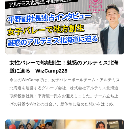
女性バレーで地域創生！魅惑のアルテミス北海
道に迫る WizCamp228
今回のWizCampでは、女子バレーボールチーム・アルテミス
北海道を運営するグループ会社、株式会社アルテミス北海道
取締役副社長・平野龍一氏をお迎えしました。チーム立ち上
げの背景やWizとの出会い、新体制に込めた想いをはじめ、
スポーツチーム運営を通じた地域連携、そしてアルテミス北
海道が描く今後のビジョンについて語っています。