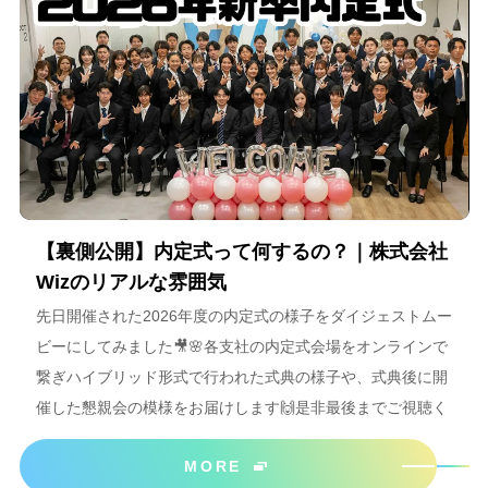
【裏側公開】内定式って何するの？｜株式会社
Wizのリアルな雰囲気
先日開催された2026年度の内定式の様子をダイジェストムー
ビーにしてみました🎥🌸各支社の内定式会場をオンラインで
繋ぎハイブリッド形式で行われた式典の様子や、式典後に開
催した懇親会の模様をお届けします🙌是非最後までご視聴く
ださいね＾＾
MORE