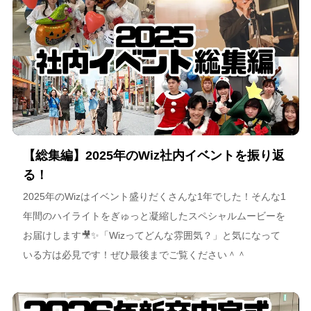
【総集編】2025年のWiz社内イベントを振り返
る！
2025年のWizはイベント盛りだくさんな1年でした！そんな1
年間のハイライトをぎゅっと凝縮したスペシャルムービーを
お届けします🎥✨「Wizってどんな雰囲気？」と気になって
いる方は必見です！ぜひ最後までご覧ください＾＾