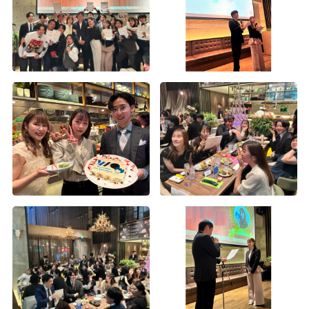
沖縄社員旅行
沖縄旅行
沖縄社員旅行
2020年度内定式兼経営方針発表会＆懇親会
2019年度内定式兼経営方針発表会＆懇親会
2018年度内定証書授与式兼経営方針発表会
2016年度下期経営方針発表会及び表彰式
札幌一周年記念フットサル大会＆祝賀会
2024年度 春の大運動会（大阪・福岡・札幌）
2023年度 春の大運動会（東京・大阪）
2022年度 春の大運動会
2019年度経営方針発表会及び2018度下期表彰式
2018年度経営方針発表会及び表彰式
2017年度花火大会
2016年度入社式兼経営方針発表会
2015年秋の社員旅行in北海道1
第五回 Wizパートナー運動会
第三回 パートナー運動会
Wiz 創立10周年 記念式典
2019年度沖縄社員旅行
2018年度花火大会
2017年度下期経営方針発表会及び表彰式
2015年お疲れ様会
第1回Wizハロウィンイベント
第六回 Wiz大阪支社 大運動会
入社式
入社式
2019年度春の大運動会
2018年度沖縄社員旅行
2017年度沖縄社員旅行
2016経営方針発表会及び表彰式
第2回Wiz大運動会（14）
2024年度 春の大運動会（東京）
2019年度入社式＆懇親会
2018年度運動会
2017年度大運動会
第2回Wiz大運動会（13）
入社式
2019年度経営方針発表会及び表彰式
2018年度入社会
設立5周年記念式典
第2回Wiz大運動会（12）
2018年度懇親会
2017年度入社式兼経営方針発表会
第2回Wiz大運動会（11）
2018年度上期経営方針発表会及び表彰式
2016年度お疲れ様会
第2回Wiz大運動会（10）
2017年度上期経営方針発表会及び表彰式
第2回Wiz大運動会（7）
第2回Wiz大運動会（6）