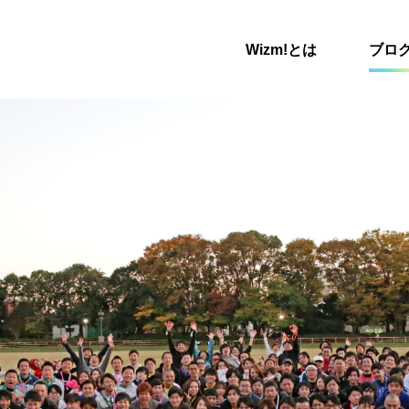
Wizm!とは
ブロ