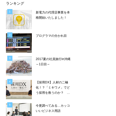
ランキング
新電力の代理店事業を本
格開始いたしました！
プログラマの分かれ目
2017夏の社員旅行in沖縄
～1日目～
【採用DX】人材の二極
化！？「ミキワメ」でど
う採用を救うのか？ ―
リーディングマーク 飯田
× Wiz 山崎 ―
今更調べてみる…カッコ
いいビジネス用語