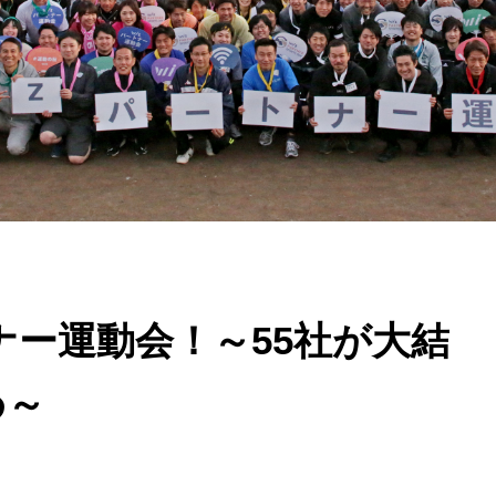
トナー運動会！～55社が大結
め～