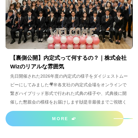
【裏側公開】内定式って何するの？｜株式会社
Wizのリアルな雰囲気
先日開催された2026年度の内定式の様子をダイジェストムー
ビーにしてみました🎥🌸各支社の内定式会場をオンラインで
繋ぎハイブリッド形式で行われた式典の様子や、式典後に開
催した懇親会の模様をお届けします🙌是非最後までご視聴く
ださいね＾＾
MORE