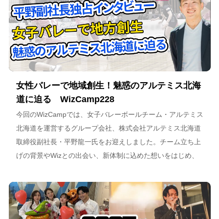
女性バレーで地域創生！魅惑のアルテミス北海
道に迫る WizCamp228
今回のWizCampでは、女子バレーボールチーム・アルテミス
北海道を運営するグループ会社、株式会社アルテミス北海道
取締役副社長・平野龍一氏をお迎えしました。チーム立ち上
げの背景やWizとの出会い、新体制に込めた想いをはじめ、
スポーツチーム運営を通じた地域連携、そしてアルテミス北
海道が描く今後のビジョンについて語っています。