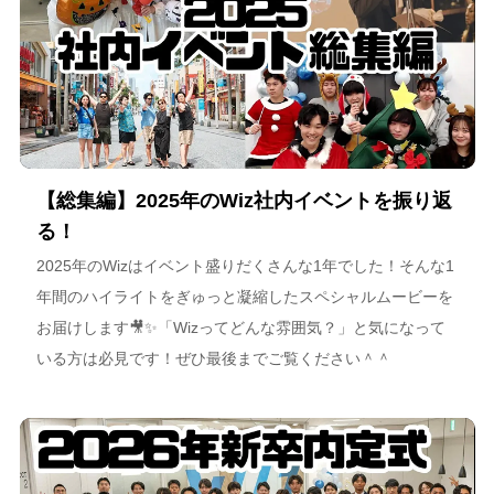
【総集編】2025年のWiz社内イベントを振り返
る！
2025年のWizはイベント盛りだくさんな1年でした！そんな1
年間のハイライトをぎゅっと凝縮したスペシャルムービーを
お届けします🎥✨「Wizってどんな雰囲気？」と気になって
いる方は必見です！ぜひ最後までご覧ください＾＾