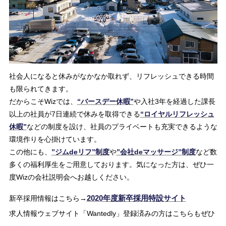
社会人になると休みがなかなか取れず、リフレッシュできる時間
も限られてきます。
だからこそWizでは、
“バースデー休暇”
や入社3年を経過した課長
以上の社員が7日連続で休みを取得できる
“ロイヤルリフレッシュ
休暇”
などの制度を設け、社員のプライベートも充実できるような
環境作りを心掛けています。
この他にも、
”ジムdeリフ”制度
や
”会社deマッサージ”制度
など数
多くの福利厚生をご用意しております。気になった方は、ぜひ一
度Wizの会社説明会へお越しください。
2020年度新卒採用特設サイト
新卒採用情報はこちら→
求人情報ウェブサイト「Wantedly」登録済みの方はこちらもぜひ