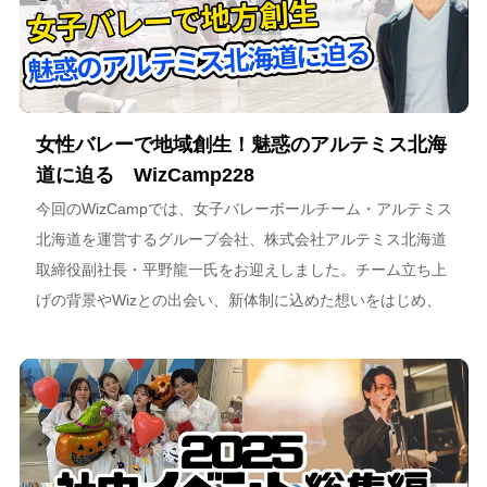
女性バレーで地域創生！魅惑のアルテミス北海
道に迫る WizCamp228
今回のWizCampでは、女子バレーボールチーム・アルテミス
北海道を運営するグループ会社、株式会社アルテミス北海道
取締役副社長・平野龍一氏をお迎えしました。チーム立ち上
げの背景やWizとの出会い、新体制に込めた想いをはじめ、
スポーツチーム運営を通じた地域連携、そしてアルテミス北
海道が描く今後のビジョンについて語っています。