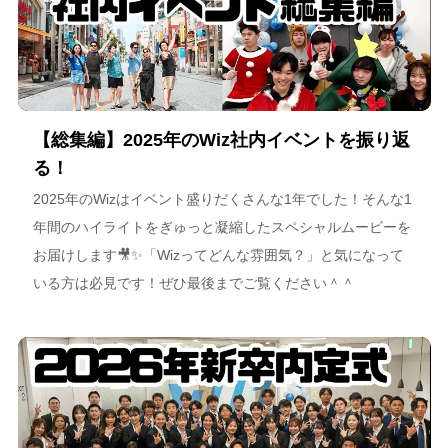
【総集編】2025年のWiz社内イベントを振り返
る！
2025年のWizはイベント盛りだくさんな1年でした！そんな1
年間のハイライトをぎゅっと凝縮したスペシャルムービーを
お届けします🎥✨「Wizってどんな雰囲気？」と気になって
いる方は必見です！ぜひ最後までご覧ください＾＾