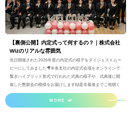
【裏側公開】内定式って何するの？｜株式会社
Wizのリアルな雰囲気
先日開催された2026年度の内定式の様子をダイジェストムー
ビーにしてみました🎥🌸各支社の内定式会場をオンラインで
繋ぎハイブリッド形式で行われた式典の様子や、式典後に開
催した懇親会の模様をお届けします🙌是非最後までご視聴く
ださいね＾＾
MORE