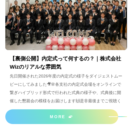
【裏側公開】内定式って何するの？｜株式会社
Wizのリアルな雰囲気
先日開催された2026年度の内定式の様子をダイジェストムー
ビーにしてみました🎥🌸各支社の内定式会場をオンラインで
繋ぎハイブリッド形式で行われた式典の様子や、式典後に開
催した懇親会の模様をお届けします🙌是非最後までご視聴く
ださいね＾＾
MORE