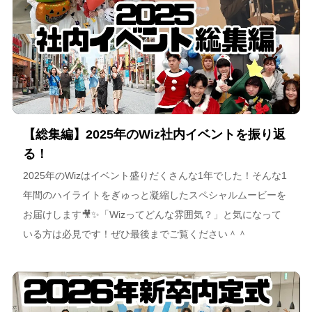
【総集編】2025年のWiz社内イベントを振り返
る！
2025年のWizはイベント盛りだくさんな1年でした！そんな1
年間のハイライトをぎゅっと凝縮したスペシャルムービーを
お届けします🎥✨「Wizってどんな雰囲気？」と気になって
いる方は必見です！ぜひ最後までご覧ください＾＾