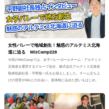
女性バレーで地域創生！魅惑のアルテミス北海
道に迫る WizCamp228
今回のWizCampでは、女子バレーボールチーム・アルテミス
北海道を運営するグループ会社、株式会社アルテミス北海道
取締役副社長・平野龍一氏をお迎えしました。チーム立ち上
げの背景やWizとの出会い、新体制に込めた想いをはじめ、
スポーツチーム運営を通じた地域連携、そしてアルテミス北
海道が描く今後のビジョンについて語っています。