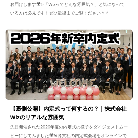
お届けします🎥✨「Wizってどんな雰囲気？」と気になって
いる方は必見です！ぜひ最後までご覧ください＾＾
【裏側公開】内定式って何するの？｜株式会社
Wizのリアルな雰囲気
先日開催された2026年度の内定式の様子をダイジェストムー
ビーにしてみました🎥🌸各支社の内定式会場をオンラインで