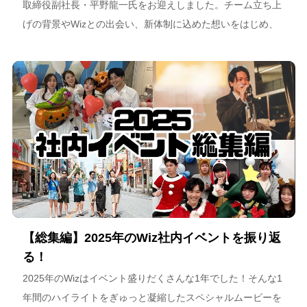
取締役副社長・平野龍一氏をお迎えしました。チーム立ち上
げの背景やWizとの出会い、新体制に込めた想いをはじめ、
スポーツチーム運営を通じた地域連携、そしてアルテミス北
海道が描く今後のビジョンについて語っています。
【総集編】2025年のWiz社内イベントを振り返
る！
2025年のWizはイベント盛りだくさんな1年でした！そんな1
年間のハイライトをぎゅっと凝縮したスペシャルムービーを