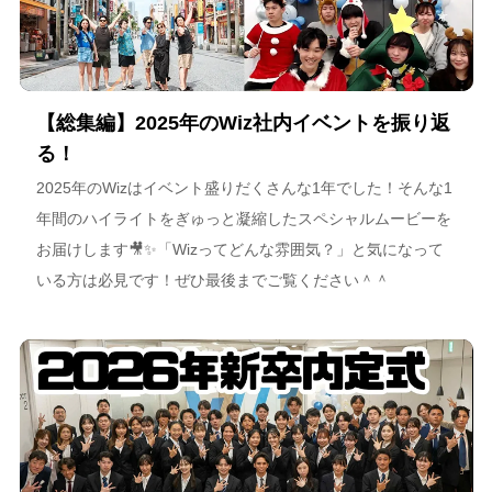
【総集編】2025年のWiz社内イベントを振り返
る！
2025年のWizはイベント盛りだくさんな1年でした！そんな1
年間のハイライトをぎゅっと凝縮したスペシャルムービーを
お届けします🎥✨「Wizってどんな雰囲気？」と気になって
いる方は必見です！ぜひ最後までご覧ください＾＾