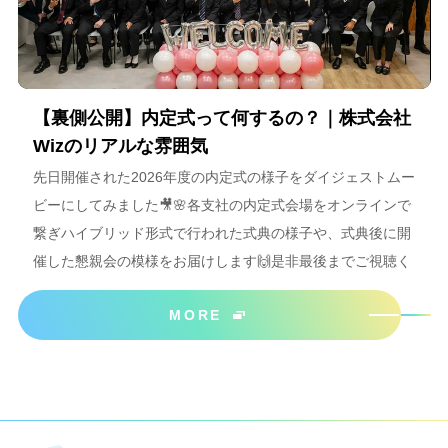
【裏側公開】内定式って何するの？｜株式会社
Wizのリアルな雰囲気
先日開催された2026年度の内定式の様子をダイジェストムー
ビーにしてみました🎥🌸各支社の内定式会場をオンラインで
繋ぎハイブリッド形式で行われた式典の様子や、式典後に開
催した懇親会の模様をお届けします🙌是非最後までご視聴く
ださいね＾＾
MORE