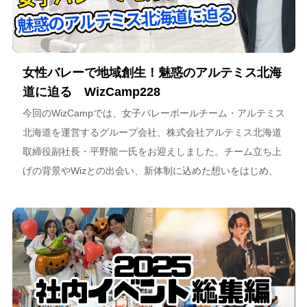
女性バレーで地域創生！魅惑のアルテミス北海
道に迫る WizCamp228
今回のWizCampでは、女子バレーボールチーム・アルテミス
北海道を運営するグループ会社、株式会社アルテミス北海道
取締役副社長・平野龍一氏をお迎えしました。チーム立ち上
げの背景やWizとの出会い、新体制に込めた想いをはじめ、
スポーツチーム運営を通じた地域連携、そしてアルテミス北
海道が描く今後のビジョンについて語っています。