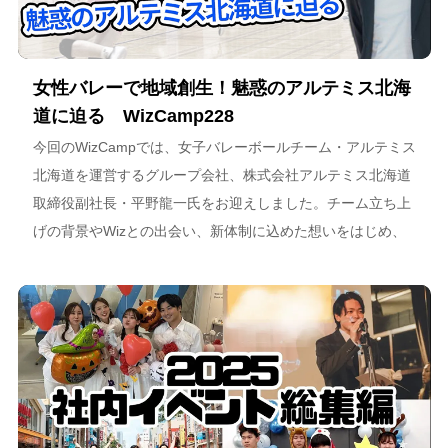
女性バレーで地域創生！魅惑のアルテミス北海
道に迫る WizCamp228
今回のWizCampでは、女子バレーボールチーム・アルテミス
北海道を運営するグループ会社、株式会社アルテミス北海道
取締役副社長・平野龍一氏をお迎えしました。チーム立ち上
げの背景やWizとの出会い、新体制に込めた想いをはじめ、
スポーツチーム運営を通じた地域連携、そしてアルテミス北
海道が描く今後のビジョンについて語っています。