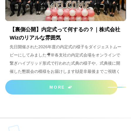
【裏側公開】内定式って何するの？｜株式会社
Wizのリアルな雰囲気
先日開催された2026年度の内定式の様子をダイジェストムー
ビーにしてみました🎥🌸各支社の内定式会場をオンラインで
繋ぎハイブリッド形式で行われた式典の様子や、式典後に開
催した懇親会の模様をお届けします🙌是非最後までご視聴く
ださいね＾＾
MORE