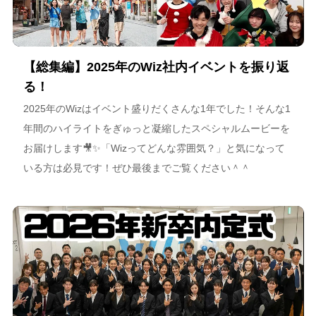
【総集編】2025年のWiz社内イベントを振り返
る！
2025年のWizはイベント盛りだくさんな1年でした！そんな1
年間のハイライトをぎゅっと凝縮したスペシャルムービーを
お届けします🎥✨「Wizってどんな雰囲気？」と気になって
いる方は必見です！ぜひ最後までご覧ください＾＾