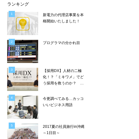
ランキング
新電力の代理店事業を本
格開始いたしました！
プログラマの分かれ目
【採用DX】人材の二極
化！？「ミキワメ」でど
う採用を救うのか？ ―
リーディングマーク 飯田
× Wiz 山崎 ―
今更調べてみる…カッコ
いいビジネス用語
2017夏の社員旅行in沖縄
～1日目～