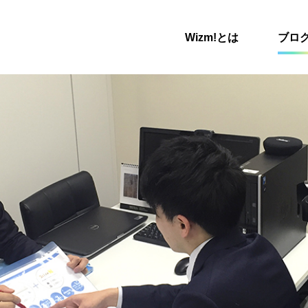
Wizm!とは
ブロ