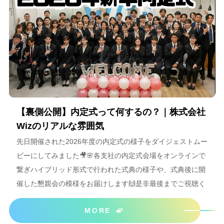
【裏側公開】内定式って何するの？｜株式会社
Wizのリアルな雰囲気
先日開催された2026年度の内定式の様子をダイジェストムー
ビーにしてみました🎥🌸各支社の内定式会場をオンラインで
繋ぎハイブリッド形式で行われた式典の様子や、式典後に開
催した懇親会の模様をお届けします🙌是非最後までご視聴く
ださいね＾＾
MORE