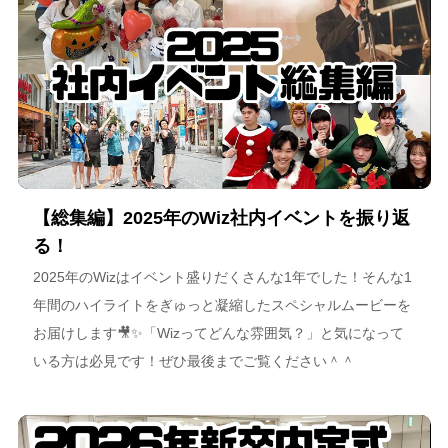
【総集編】2025年のWiz社内イベントを振り返
る！
2025年のWizはイベント盛りだくさんな1年でした！そんな1
年間のハイライトをぎゅっと凝縮したスペシャルムービーを
お届けします🎥✨「Wizってどんな雰囲気？」と気になって
いる方は必見です！ぜひ最後までご覧ください＾＾