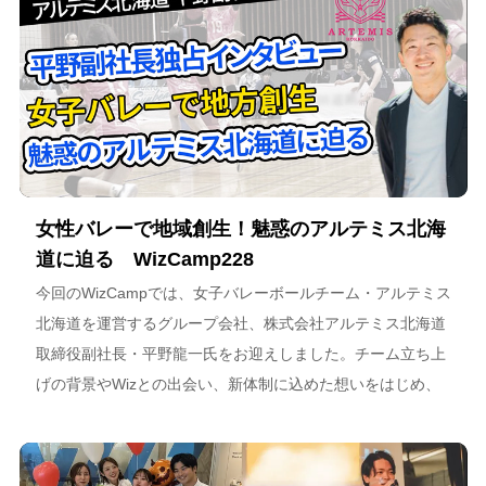
女性バレーで地域創生！魅惑のアルテミス北海
道に迫る WizCamp228
今回のWizCampでは、女子バレーボールチーム・アルテミス
北海道を運営するグループ会社、株式会社アルテミス北海道
取締役副社長・平野龍一氏をお迎えしました。チーム立ち上
げの背景やWizとの出会い、新体制に込めた想いをはじめ、
スポーツチーム運営を通じた地域連携、そしてアルテミス北
海道が描く今後のビジョンについて語っています。