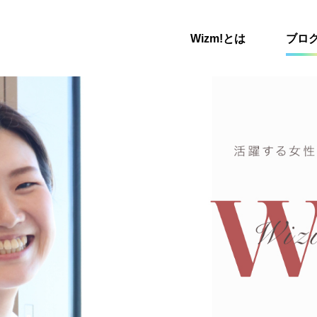
Wizm!とは
ブロ