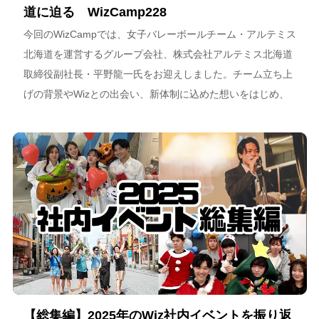
道に迫る WizCamp228
今回のWizCampでは、女子バレーボールチーム・アルテミス
北海道を運営するグループ会社、株式会社アルテミス北海道
取締役副社長・平野龍一氏をお迎えしました。チーム立ち上
げの背景やWizとの出会い、新体制に込めた想いをはじめ、
スポーツチーム運営を通じた地域連携、そしてアルテミス北
海道が描く今後のビジョンについて語っています。
【総集編】2025年のWiz社内イベントを振り返