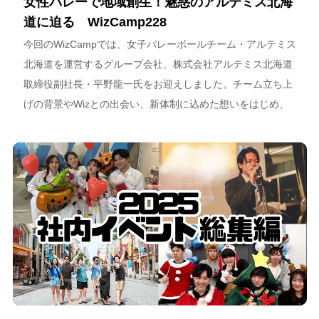
女性バレーで地域創生！魅惑のアルテミス北海
道に迫る WizCamp228
今回のWizCampでは、女子バレーボールチーム・アルテミス
北海道を運営するグループ会社、株式会社アルテミス北海道
取締役副社長・平野龍一氏をお迎えしました。チーム立ち上
げの背景やWizとの出会い、新体制に込めた想いをはじめ、
スポーツチーム運営を通じた地域連携、そしてアルテミス北
海道が描く今後のビジョンについて語っています。