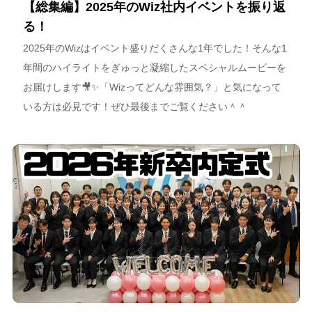
【総集編】2025年のWiz社内イベントを振り返
る！
2025年のWizはイベント盛りだくさんな1年でした！そんな1
年間のハイライトをぎゅっと凝縮したスペシャルムービーを
お届けします🎥✨「Wizってどんな雰囲気？」と気になって
いる方は必見です！ぜひ最後までご覧ください＾＾