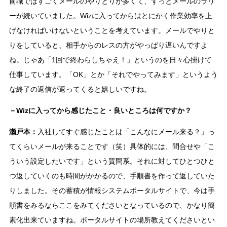
前職ではすごくメールのやりとりが多くて、ずっとメールのラリ
ーが続いていました。Wizに入ってからはとにかく作業効率を上
げなければいけないということを考えています。メールでやりと
りをしていると、相手からのレスの方がやっぱり遅いんですよ
ね。じゃあ「1回で終わらしちゃえ！」というのを日々心掛けて
仕事しています。「OK」とか「それでやってみます」というよう
な終了の返信が返ってくると嬉しいですね。
－Wizに入ってから感じたこと・良いところは何ですか？
瀬戸本：
入社してすぐ感じたことは「こんなにメール来る？」っ
てくらいメールが来ることです（笑）具体的には、問合せや「こ
ういう設定したいです」という質問系。それに対してひとつひと
つ返していくのも時間がかかるので、手順書を作って返していた
りしました。その蓄積が情報システムポータルサイトで、今は手
順書をみるならここをみてくださいとなっているので、かなり簡
素化出来ていますね。ポータルサイトの場所教えてくださいとい