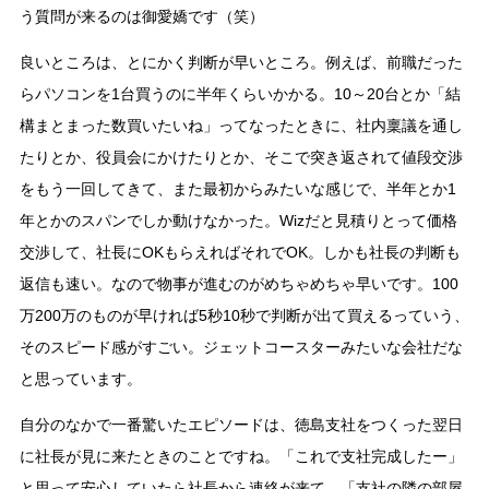
う質問が来るのは御愛嬌です（笑）
良いところは、とにかく判断が早いところ。例えば、前職だった
らパソコンを1台買うのに半年くらいかかる。10～20台とか「結
構まとまった数買いたいね」ってなったときに、社内稟議を通し
たりとか、役員会にかけたりとか、そこで突き返されて値段交渉
をもう一回してきて、また最初からみたいな感じで、半年とか1
年とかのスパンでしか動けなかった。Wizだと見積りとって価格
交渉して、社長にOKもらえればそれでOK。しかも社長の判断も
返信も速い。なので物事が進むのがめちゃめちゃ早いです。100
万200万のものが早ければ5秒10秒で判断が出て買えるっていう、
そのスピード感がすごい。ジェットコースターみたいな会社だな
と思っています。
自分のなかで一番驚いたエピソードは、徳島支社をつくった翌日
に社長が見に来たときのことですね。「これで支社完成したー」
と思って安心していたら社長から連絡が来て、「支社の隣の部屋