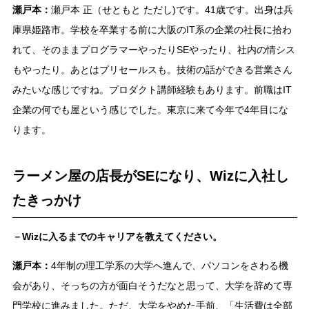
瀬戸本：
瀬戸本 正（せともと ただし)です。41歳です。出身は兵
庫県姫路市。学校を卒業する前に大阪のIT系の企業の社長に拾わ
れて、そのままプログラマーやったりSEやったり、社内の情シス
もやったり。あとはプリセールスも。技術の話ができる営業さん
みたいな感じですね。プロダクト講師経験もあります。前職はIT
企業の何でも屋という感じでした。東京に来て今年で4年目にな
ります。
ラーメン屋の店長がSEになり、Wizに入社し
たきっかけ
－Wizに入るまでのキャリアを教えてください。
瀬戸本：
4年制の理工学系の大学へ進んで、パソコンをさわる機
会があり、そっちの方が面白そうだなと思って、大学を辞めて専
門学校に進みました。ただ、大学をやめた手前、「生活費は全部