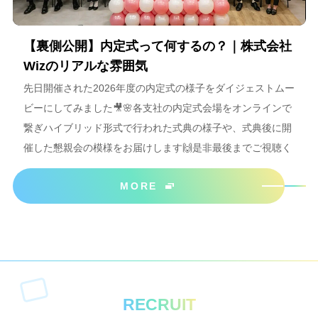
【裏側公開】内定式って何するの？｜株式会社
Wizのリアルな雰囲気
先日開催された2026年度の内定式の様子をダイジェストムー
ビーにしてみました🎥🌸各支社の内定式会場をオンラインで
繋ぎハイブリッド形式で行われた式典の様子や、式典後に開
催した懇親会の模様をお届けします🙌是非最後までご視聴く
ださいね＾＾
MORE
RECRUIT