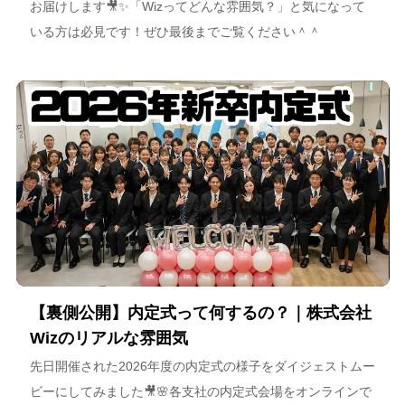
お届けします🎥✨「Wizってどんな雰囲気？」と気になって
いる方は必見です！ぜひ最後までご覧ください＾＾
【裏側公開】内定式って何するの？｜株式会社
Wizのリアルな雰囲気
先日開催された2026年度の内定式の様子をダイジェストムー
ビーにしてみました🎥🌸各支社の内定式会場をオンラインで