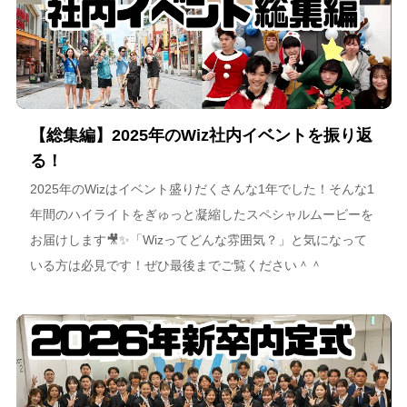
【総集編】2025年のWiz社内イベントを振り返
る！
2025年のWizはイベント盛りだくさんな1年でした！そんな1
年間のハイライトをぎゅっと凝縮したスペシャルムービーを
お届けします🎥✨「Wizってどんな雰囲気？」と気になって
いる方は必見です！ぜひ最後までご覧ください＾＾