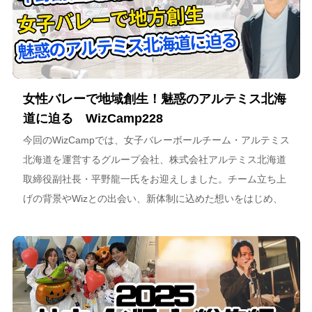
女性バレーで地域創生！魅惑のアルテミス北海
道に迫る WizCamp228
今回のWizCampでは、女子バレーボールチーム・アルテミス
北海道を運営するグループ会社、株式会社アルテミス北海道
取締役副社長・平野龍一氏をお迎えしました。チーム立ち上
げの背景やWizとの出会い、新体制に込めた想いをはじめ、
スポーツチーム運営を通じた地域連携、そしてアルテミス北
海道が描く今後のビジョンについて語っています。