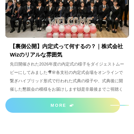
【裏側公開】内定式って何するの？｜株式会社
Wizのリアルな雰囲気
先日開催された2026年度の内定式の様子をダイジェストムー
ビーにしてみました🎥🌸各支社の内定式会場をオンラインで
繋ぎハイブリッド形式で行われた式典の様子や、式典後に開
催した懇親会の模様をお届けします🙌是非最後までご視聴く
ださいね＾＾
MORE