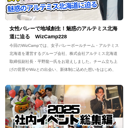
女性バレーで地域創生！魅惑のアルテミス北海
道に迫る WizCamp228
今回のWizCampでは、女子バレーボールチーム・アルテミス
北海道を運営するグループ会社、株式会社アルテミス北海道
取締役副社長・平野龍一氏をお迎えしました。チーム立ち上
げの背景やWizとの出会い、新体制に込めた想いをはじめ、
スポーツチーム運営を通じた地域連携、そしてアルテミス北
海道が描く今後のビジョンについて語っています。