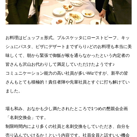
お料理はビュッフェ形式。ブルスケッタにローストビーフ、キッ
シュにパスタ、ピザにデザートまでずらり♪どのお料理も本当に美
味しくて、朝から緊張で御飯が喉を通らなかったという内定者の
皆さんも沢山お代わりして満足していただけたようです♪
コミュニケーション能力の高い社員が多いWizですが、新卒の皆
さんもとても積極的！責任者陣や先輩社員とすぐに打ち解けてい
ました。
場も和み、おなかも少し満たされたところで1つめの懇親会企画
「名刺交換会」です。
制限時間内により多くの社員と名刺交換をしていただき、自分を
売り込んでいけるか！という内容です。社員全員と話すいい機会