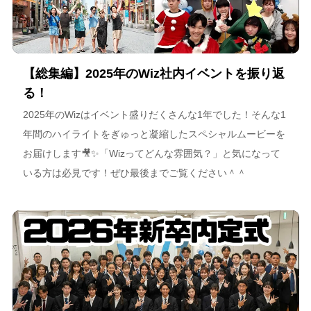
【総集編】2025年のWiz社内イベントを振り返
る！
2025年のWizはイベント盛りだくさんな1年でした！そんな1
年間のハイライトをぎゅっと凝縮したスペシャルムービーを
お届けします🎥✨「Wizってどんな雰囲気？」と気になって
いる方は必見です！ぜひ最後までご覧ください＾＾