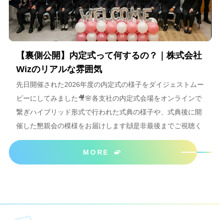
【裏側公開】内定式って何するの？｜株式会社
Wizのリアルな雰囲気
先日開催された2026年度の内定式の様子をダイジェストムー
ビーにしてみました🎥🌸各支社の内定式会場をオンラインで
繋ぎハイブリッド形式で行われた式典の様子や、式典後に開
催した懇親会の模様をお届けします🙌是非最後までご視聴く
ださいね＾＾
MORE