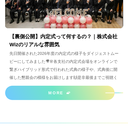
【裏側公開】内定式って何するの？｜株式会社
Wizのリアルな雰囲気
先日開催された2026年度の内定式の様子をダイジェストムー
ビーにしてみました🎥🌸各支社の内定式会場をオンラインで
繋ぎハイブリッド形式で行われた式典の様子や、式典後に開
催した懇親会の模様をお届けします🙌是非最後までご視聴く
ださいね＾＾
MORE