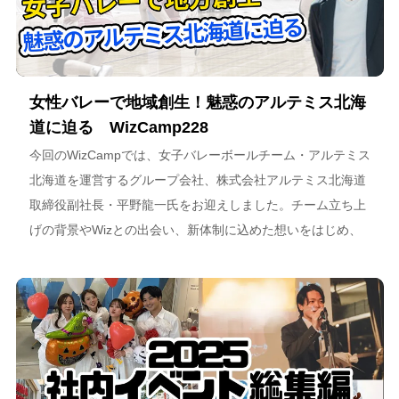
女性バレーで地域創生！魅惑のアルテミス北海
道に迫る WizCamp228
今回のWizCampでは、女子バレーボールチーム・アルテミス
北海道を運営するグループ会社、株式会社アルテミス北海道
取締役副社長・平野龍一氏をお迎えしました。チーム立ち上
げの背景やWizとの出会い、新体制に込めた想いをはじめ、
スポーツチーム運営を通じた地域連携、そしてアルテミス北
海道が描く今後のビジョンについて語っています。