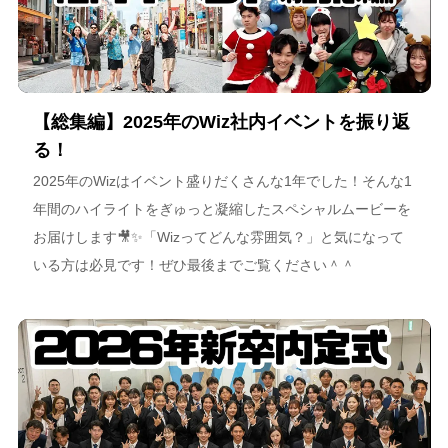
【総集編】2025年のWiz社内イベントを振り返
る！
2025年のWizはイベント盛りだくさんな1年でした！そんな1
年間のハイライトをぎゅっと凝縮したスペシャルムービーを
お届けします🎥✨「Wizってどんな雰囲気？」と気になって
いる方は必見です！ぜひ最後までご覧ください＾＾