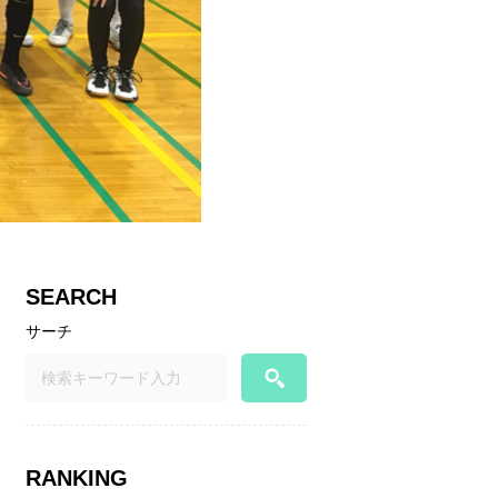
SEARCH
サーチ
RANKING