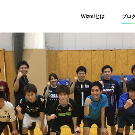
Wizm!とは
ブロ