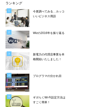
ランキング
今更調べてみる…カッコ
いいビジネス用語
Wizの2016年を振り返る
新電力の代理店事業を本
格開始いたしました！
プログラマの分かれ目
ギガらくWi-Fi設定方法は
すごく簡単！