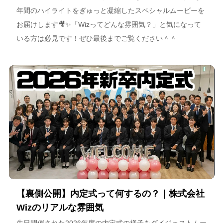
年間のハイライトをぎゅっと凝縮したスペシャルムービーを
お届けします🎥✨「Wizってどんな雰囲気？」と気になって
いる方は必見です！ぜひ最後までご覧ください＾＾
【裏側公開】内定式って何するの？｜株式会社
Wizのリアルな雰囲気
先日開催された2026年度の内定式の様子をダイジェストムー