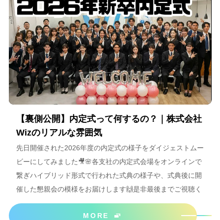
【裏側公開】内定式って何するの？｜株式会社
Wizのリアルな雰囲気
先日開催された2026年度の内定式の様子をダイジェストムー
ビーにしてみました🎥🌸各支社の内定式会場をオンラインで
繋ぎハイブリッド形式で行われた式典の様子や、式典後に開
催した懇親会の模様をお届けします🙌是非最後までご視聴く
ださいね＾＾
MORE