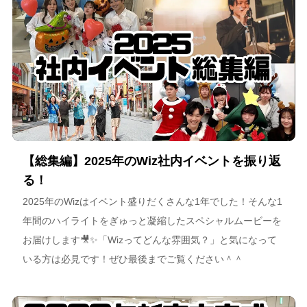
【総集編】2025年のWiz社内イベントを振り返
る！
2025年のWizはイベント盛りだくさんな1年でした！そんな1
年間のハイライトをぎゅっと凝縮したスペシャルムービーを
お届けします🎥✨「Wizってどんな雰囲気？」と気になって
いる方は必見です！ぜひ最後までご覧ください＾＾