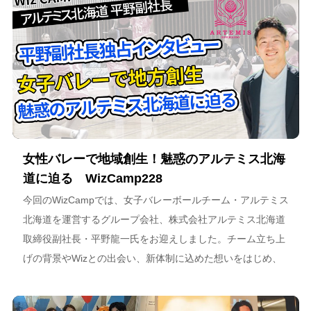
女性バレーで地域創生！魅惑のアルテミス北海
道に迫る WizCamp228
今回のWizCampでは、女子バレーボールチーム・アルテミス
北海道を運営するグループ会社、株式会社アルテミス北海道
取締役副社長・平野龍一氏をお迎えしました。チーム立ち上
げの背景やWizとの出会い、新体制に込めた想いをはじめ、
スポーツチーム運営を通じた地域連携、そしてアルテミス北
海道が描く今後のビジョンについて語っています。