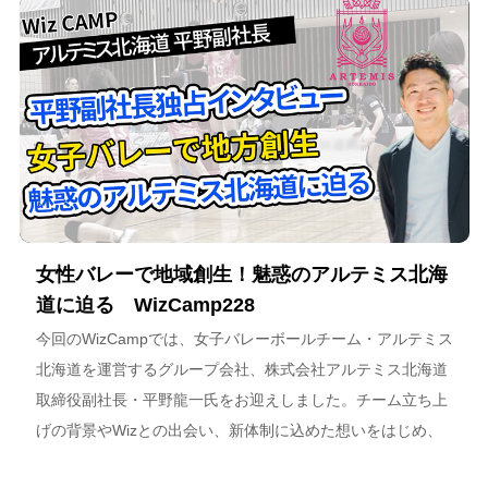
女性バレーで地域創生！魅惑のアルテミス北海
道に迫る WizCamp228
今回のWizCampでは、女子バレーボールチーム・アルテミス
北海道を運営するグループ会社、株式会社アルテミス北海道
取締役副社長・平野龍一氏をお迎えしました。チーム立ち上
げの背景やWizとの出会い、新体制に込めた想いをはじめ、
スポーツチーム運営を通じた地域連携、そしてアルテミス北