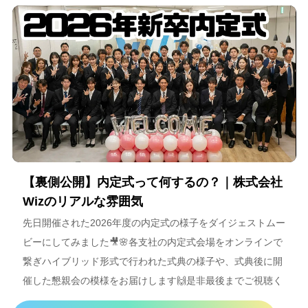
【裏側公開】内定式って何するの？｜株式会社
Wizのリアルな雰囲気
先日開催された2026年度の内定式の様子をダイジェストムー
ビーにしてみました🎥🌸各支社の内定式会場をオンラインで
繋ぎハイブリッド形式で行われた式典の様子や、式典後に開
催した懇親会の模様をお届けします🙌是非最後までご視聴く
ださいね＾＾