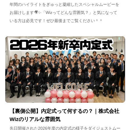
年間のハイライトをぎゅっと凝縮したスペシャルムービーを
お届けします🎥✨「Wizってどんな雰囲気？」と気になって
いる方は必見です！ぜひ最後までご覧ください＾＾
【裏側公開】内定式って何するの？｜株式会社
Wizのリアルな雰囲気
先日開催された2026年度の内定式の様子をダイジェストムー