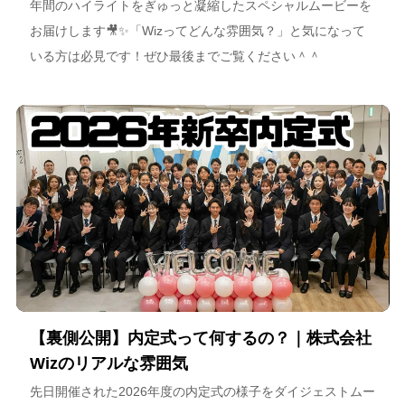
年間のハイライトをぎゅっと凝縮したスペシャルムービーを
お届けします🎥✨「Wizってどんな雰囲気？」と気になって
いる方は必見です！ぜひ最後までご覧ください＾＾
【裏側公開】内定式って何するの？｜株式会社
Wizのリアルな雰囲気
先日開催された2026年度の内定式の様子をダイジェストムー