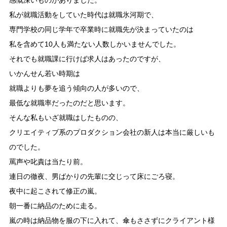
感慨深いものがありました。
私が就職活動をしていた時代は就職氷河期で、
専門学校の同じ学年で卒業時に就職先が決まっていたのは
私を含めて10人も満たない人数しかいませんでした。
それでも就職課に行けば求人はあったのですが、
いかんせん若い時期は
就職よりも夢を追う傾向の人が多いので、
最低な就職率だったのだと思います。
そんな私もいざ就職はしたものの、
クリエイティブ系のプロダクション会社の新人は本当に厳しいも
のでした。
罵声や叱責は当たり前。
連日の徹夜、男ばかりの先輩に交じって床にごろ寝。
夜中に起こされて修正の嵐。
朝一番に納品のために走る。
嵐の時は納品物を服の下に入れて、傘もささずにクライアント様