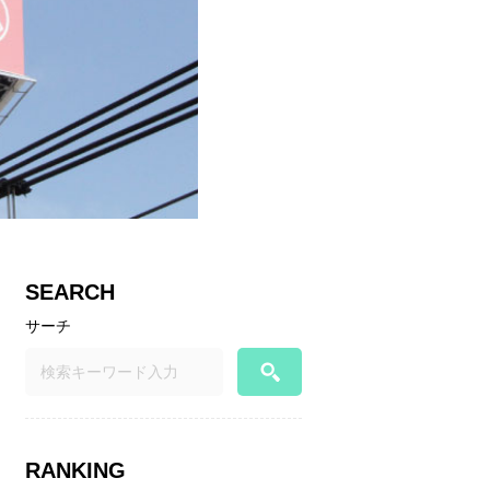
SEARCH
サーチ
RANKING