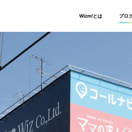
Wizm!とは
ブロ