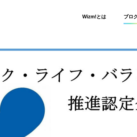
Wizm!とは
ブロ