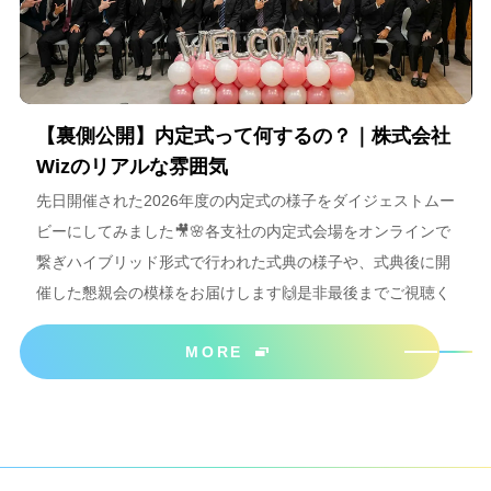
【裏側公開】内定式って何するの？｜株式会社
Wizのリアルな雰囲気
先日開催された2026年度の内定式の様子をダイジェストムー
ビーにしてみました🎥🌸各支社の内定式会場をオンラインで
繋ぎハイブリッド形式で行われた式典の様子や、式典後に開
催した懇親会の模様をお届けします🙌是非最後までご視聴く
ださいね＾＾
MORE