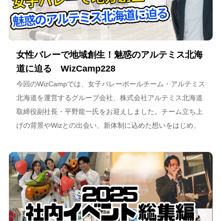
女性バレーで地域創生！魅惑のアルテミス北海
道に迫る WizCamp228
今回のWizCampでは、女子バレーボールチーム・アルテミス
北海道を運営するグループ会社、株式会社アルテミス北海道
取締役副社長・平野龍一氏をお迎えしました。チーム立ち上
げの背景やWizとの出会い、新体制に込めた想いをはじめ、
スポーツチーム運営を通じた地域連携、そしてアルテミス北
海道が描く今後のビジョンについて語っています。