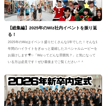
【総集編】2025年のWiz社内イベントを振り返
る！
2025年のWizはイベント盛りだくさんな1年でした！そんな1
年間のハイライトをぎゅっと凝縮したスペシャルムービーを
お届けします🎥✨「Wizってどんな雰囲気？」と気になって
いる方は必見です！ぜひ最後までご覧ください＾＾