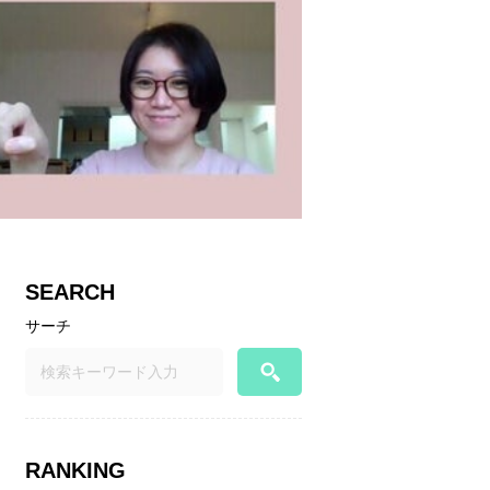
SEARCH
サーチ
RANKING