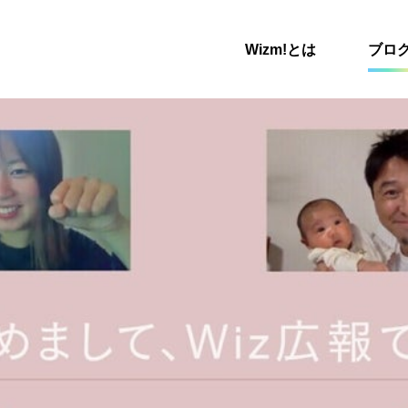
Wizm!とは
ブロ