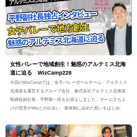
女性バレーで地域創生！魅惑のアルテミス北海
道に迫る WizCamp228
今回のWizCampでは、女子バレーボールチーム・アルテミス
北海道を運営するグループ会社、株式会社アルテミス北海道
取締役副社長・平野龍一氏をお迎えしました。チーム立ち上
げの背景やWizとの出会い、新体制に込めた想いをはじめ、
スポーツチーム運営を通じた地域連携、そしてアルテミス北
海道が描く今後のビジョンについて語っています。