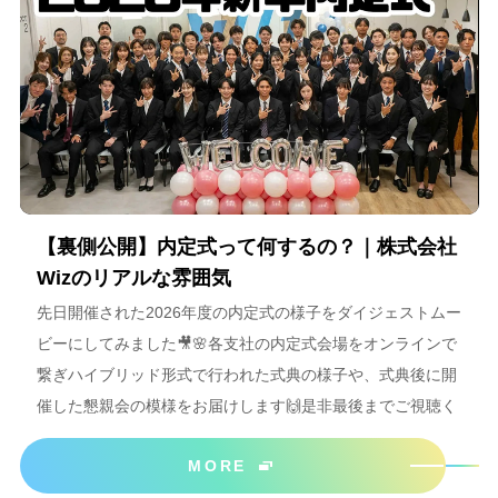
【裏側公開】内定式って何するの？｜株式会社
Wizのリアルな雰囲気
先日開催された2026年度の内定式の様子をダイジェストムー
ビーにしてみました🎥🌸各支社の内定式会場をオンラインで
繋ぎハイブリッド形式で行われた式典の様子や、式典後に開
催した懇親会の模様をお届けします🙌是非最後までご視聴く
ださいね＾＾
MORE