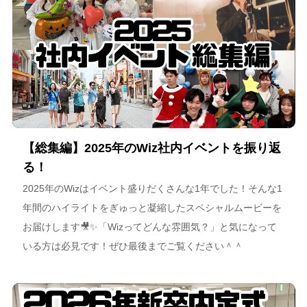
【総集編】2025年のWiz社内イベントを振り返
る！
2025年のWizはイベント盛りだくさんな1年でした！そんな1
年間のハイライトをぎゅっと凝縮したスペシャルムービーを
お届けします🎥✨「Wizってどんな雰囲気？」と気になって
いる方は必見です！ぜひ最後までご覧ください＾＾