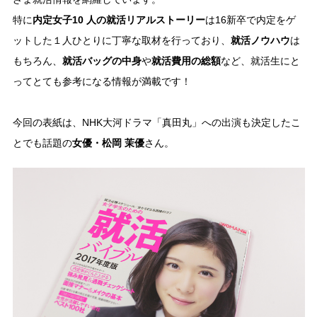
特に
内定女子10 人の就活リアルストーリー
は16新卒で内定をゲ
ットした１人ひとりに丁寧な取材を行っており、
就活ノウハウ
は
もちろん、
就活バッグの中身
や
就活費用の総額
など、就活生にと
ってとても参考になる情報が満載です！
今回の表紙は、NHK大河ドラマ「真田丸」への出演も決定したこ
とでも話題の
女優・松岡 茉優
さん。