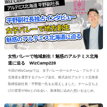
女性バレーで地域創生！魅惑のアルテミス北海
道に迫る WizCamp228
今回のWizCampでは、女子バレーボールチーム・アルテミス
北海道を運営するグループ会社、株式会社アルテミス北海道
取締役副社長・平野龍一氏をお迎えしました。チーム立ち上
げの背景やWizとの出会い、新体制に込めた想いをはじめ、
スポーツチーム運営を通じた地域連携、そしてアルテミス北
海道が描く今後のビジョンについて語っています。