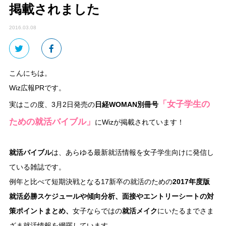
掲載されました
2016.03.08
こんにちは。
Wiz広報PRです。
「女子学生の
実はこの度、3月2日発売の
日経WOMAN別冊号
ための就活バイブル」
にWizが掲載されています！
就活バイブル
は、あらゆる最新就活情報を女子学生向けに発信し
ている雑誌です。
例年と比べて短期決戦となる17新卒の就活のための
2017年度版
就活必勝スケジュールや傾向分析、面接やエントリーシートの対
策ポイントまとめ、
女子ならではの
就活メイク
にいたるまでさま
ざま就活情報を網羅しています。