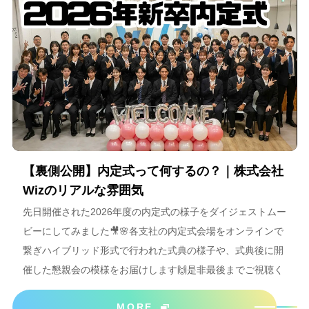
【裏側公開】内定式って何するの？｜株式会社
Wizのリアルな雰囲気
先日開催された2026年度の内定式の様子をダイジェストムー
ビーにしてみました🎥🌸各支社の内定式会場をオンラインで
繋ぎハイブリッド形式で行われた式典の様子や、式典後に開
催した懇親会の模様をお届けします🙌是非最後までご視聴く
ださいね＾＾
MORE