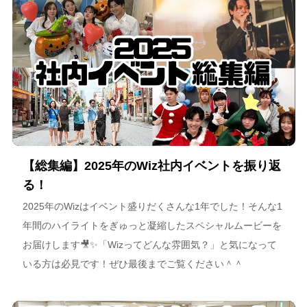
【総集編】2025年のWiz社内イベントを振り返
る！
2025年のWizはイベント盛りだくさんな1年でした！そんな1
年間のハイライトをぎゅっと凝縮したスペシャルムービーを
お届けします🎥✨「Wizってどんな雰囲気？」と気になって
いる方は必見です！ぜひ最後までご覧ください＾＾