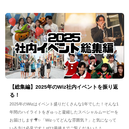
スポーツチーム運営を通じた地域連携、そしてアルテミス北
海道が描く今後のビジョンについて語っています。
【総集編】2025年のWiz社内イベントを振り返
る！
2025年のWizはイベント盛りだくさんな1年でした！そんな1
年間のハイライトをぎゅっと凝縮したスペシャルムービーを
お届けします🎥✨「Wizってどんな雰囲気？」と気になって
いる方は必見です！ぜひ最後までご覧ください＾＾