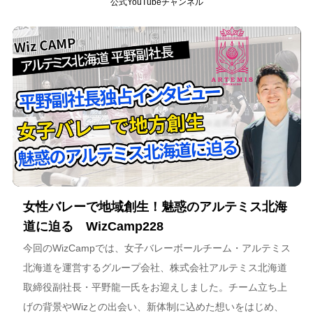
公式YouTubeチャンネル
女性バレーで地域創生！魅惑のアルテミス北海
道に迫る WizCamp228
今回のWizCampでは、女子バレーボールチーム・アルテミス
北海道を運営するグループ会社、株式会社アルテミス北海道
取締役副社長・平野龍一氏をお迎えしました。チーム立ち上
げの背景やWizとの出会い、新体制に込めた想いをはじめ、