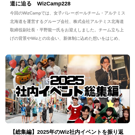
道に迫る WizCamp228
今回のWizCampでは、女子バレーボールチーム・アルテミス
北海道を運営するグループ会社、株式会社アルテミス北海道
取締役副社長・平野龍一氏をお迎えしました。チーム立ち上
げの背景やWizとの出会い、新体制に込めた想いをはじめ、
スポーツチーム運営を通じた地域連携、そしてアルテミス北
海道が描く今後のビジョンについて語っています。
【総集編】2025年のWiz社内イベントを振り返