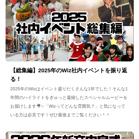
【総集編】2025年のWiz社内イベントを振り返
る！
2025年のWizはイベント盛りだくさんな1年でした！そんな1
年間のハイライトをぎゅっと凝縮したスペシャルムービーを
お届けします🎥✨「Wizってどんな雰囲気？」と気になって
いる方は必見です！ぜひ最後までご覧ください＾＾