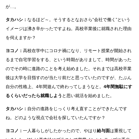
が…。
タカハシ：
なるほど～。そうするとなおさら“会社で働く”という
イメージは沸き辛かったですよね。高校卒業後に就職された理由
を伺えますか？
ヨコノ：
高校在学中にコロナ禍になり、リモート授業が開始され
るまで自宅学習をする、という時期がありまして、時間があった
のでその時に進路のことを考え始めました。それまでは高校卒業
後は大学を目指すのが当たり前だと思っていたのですが、たぶん
自分の性格上、4年間遊んで終わってしまうなと。
4年間無駄にす
るくらいだったら就職しよう
と思い就活を始めました。
タカハシ：
自分の進路をじっくり考え直すことができたんです
ね。どのような視点で会社を探していたんですか？
ヨコノ：
一人暮らしがしたかったので、やはり
給与面
は重視して