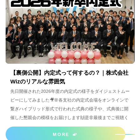
【裏側公開】内定式って何するの？｜株式会社
Wizのリアルな雰囲気
先日開催された2026年度の内定式の様子をダイジェストムー
ビーにしてみました🎥🌸各支社の内定式会場をオンラインで
繋ぎハイブリッド形式で行われた式典の様子や、式典後に開
催した懇親会の模様をお届けします🙌是非最後までご視聴く
ださいね＾＾
MORE