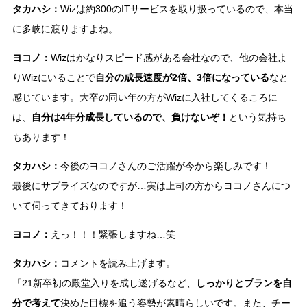
タカハシ：
Wizは約300のITサービスを取り扱っているので、本当
に多岐に渡りますよね。
ヨコノ：
Wizはかなりスピード感がある会社なので、他の会社よ
りWizにいることで
自分の成長速度が2倍、3倍になっている
なと
感じています。大卒の同い年の方がWizに入社してくるころに
は、
自分は4年分成長しているので、負けないぞ！
という気持ち
もあります！
タカハシ：
今後のヨコノさんのご活躍が今から楽しみです！
最後にサプライズなのですが…実は上司の方からヨコノさんにつ
いて伺ってきております！
ヨコノ：
えっ！！！緊張しますね…笑
タカハシ：
コメントを読み上げます。
「21新卒初の殿堂入りを成し遂げるなど、
しっかりとプランを自
分で考えて
決めた目標を追う姿勢が素晴らしいです。また、チー