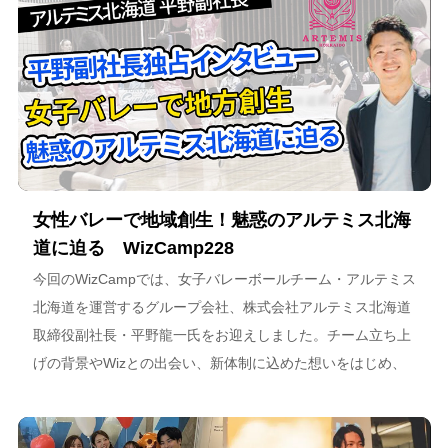
女性バレーで地域創生！魅惑のアルテミス北海
道に迫る WizCamp228
今回のWizCampでは、女子バレーボールチーム・アルテミス
北海道を運営するグループ会社、株式会社アルテミス北海道
取締役副社長・平野龍一氏をお迎えしました。チーム立ち上
げの背景やWizとの出会い、新体制に込めた想いをはじめ、
スポーツチーム運営を通じた地域連携、そしてアルテミス北
海道が描く今後のビジョンについて語っています。