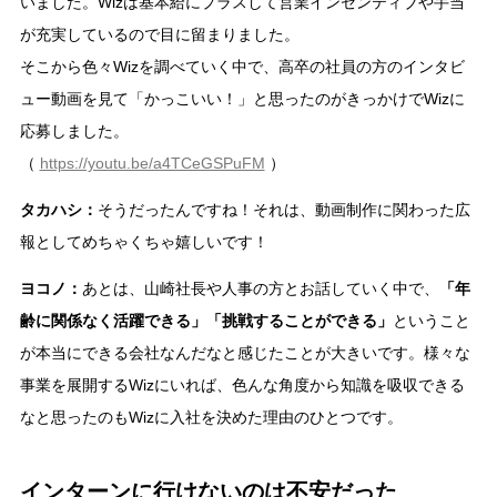
いました。Wizは基本給にプラスして営業インセンティブや手当
が充実しているので目に留まりました。
そこから色々Wizを調べていく中で、高卒の社員の方のインタビ
ュー動画を見て「かっこいい！」と思ったのがきっかけでWizに
応募しました。
（
https://youtu.be/a4TCeGSPuFM
）
タカハシ：
そうだったんですね！それは、動画制作に関わった広
報としてめちゃくちゃ嬉しいです！
ヨコノ：
あとは、山崎社長や人事の方とお話していく中で、
「年
齢に関係なく活躍できる」「挑戦することができる」
ということ
が本当にできる会社なんだなと感じたことが大きいです。様々な
事業を展開するWizにいれば、色んな角度から知識を吸収できる
なと思ったのもWizに入社を決めた理由のひとつです。
インターンに行けないのは不安だった