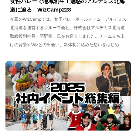
女性バレーで地域創生！魅惑のアルテミス北海
道に迫る WizCamp228
今回のWizCampでは、女子バレーボールチーム・アルテミス
北海道を運営するグループ会社、株式会社アルテミス北海道
取締役副社長・平野龍一氏をお迎えしました。チーム立ち上
げの背景やWizとの出会い、新体制に込めた想いをはじめ、
スポーツチーム運営を通じた地域連携、そしてアルテミス北
海道が描く今後のビジョンについて語っています。