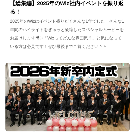
【総集編】2025年のWiz社内イベントを振り返
る！
2025年のWizはイベント盛りだくさんな1年でした！そんな1
年間のハイライトをぎゅっと凝縮したスペシャルムービーを
お届けします🎥✨「Wizってどんな雰囲気？」と気になって
いる方は必見です！ぜひ最後までご覧ください＾＾