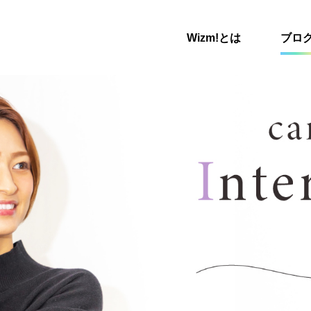
Wizm!とは
ブロ