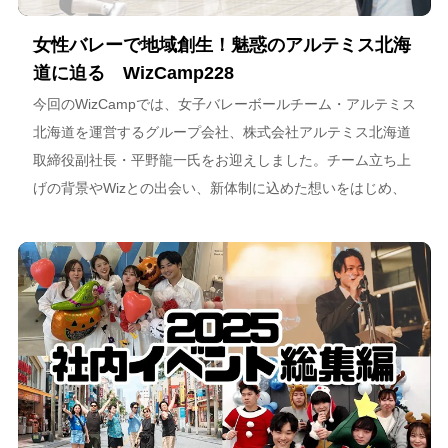
女性バレーで地域創生！魅惑のアルテミス北海
道に迫る WizCamp228
今回のWizCampでは、女子バレーボールチーム・アルテミス
北海道を運営するグループ会社、株式会社アルテミス北海道
取締役副社長・平野龍一氏をお迎えしました。チーム立ち上
げの背景やWizとの出会い、新体制に込めた想いをはじめ、
スポーツチーム運営を通じた地域連携、そしてアルテミス北
海道が描く今後のビジョンについて語っています。