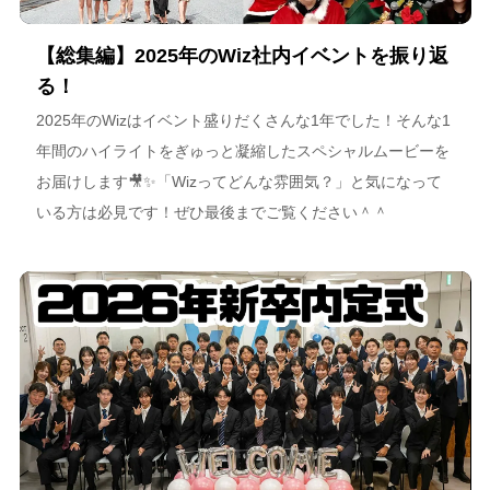
【総集編】2025年のWiz社内イベントを振り返
る！
2025年のWizはイベント盛りだくさんな1年でした！そんな1
年間のハイライトをぎゅっと凝縮したスペシャルムービーを
お届けします🎥✨「Wizってどんな雰囲気？」と気になって
いる方は必見です！ぜひ最後までご覧ください＾＾