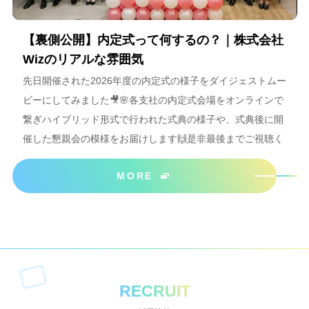
【裏側公開】内定式って何するの？｜株式会社
Wizのリアルな雰囲気
先日開催された2026年度の内定式の様子をダイジェストムー
ビーにしてみました🎥🌸各支社の内定式会場をオンラインで
繋ぎハイブリッド形式で行われた式典の様子や、式典後に開
催した懇親会の模様をお届けします🙌是非最後までご視聴く
ださいね＾＾
MORE
RECRUIT