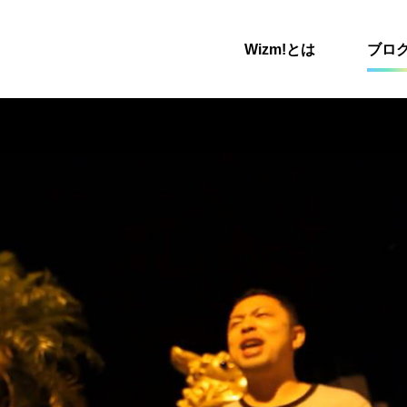
Wizm!とは
ブロ