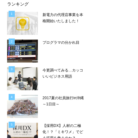
ランキング
新電力の代理店事業を本
格開始いたしました！
プログラマの分かれ目
今更調べてみる…カッコ
いいビジネス用語
2017夏の社員旅行in沖縄
～1日目～
【採用DX】人材の二極
化！？「ミキワメ」でど