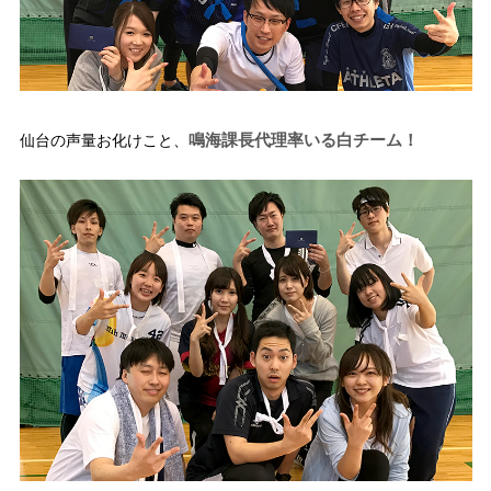
鳴海課長代理率いる白チーム！
仙台の声量お化けこと、