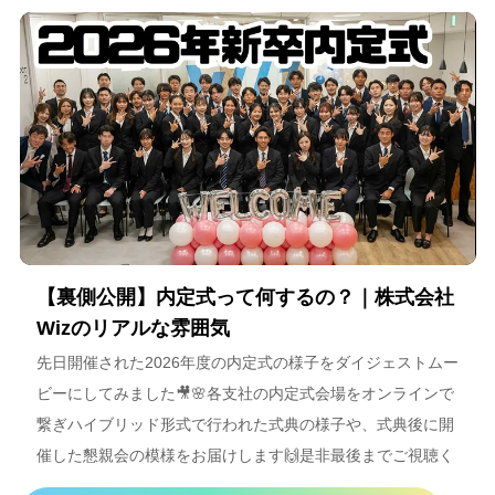
【裏側公開】内定式って何するの？｜株式会社
Wizのリアルな雰囲気
先日開催された2026年度の内定式の様子をダイジェストムー
ビーにしてみました🎥🌸各支社の内定式会場をオンラインで
繋ぎハイブリッド形式で行われた式典の様子や、式典後に開
催した懇親会の模様をお届けします🙌是非最後までご視聴く
ださいね＾＾