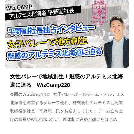
女性バレーで地域創生！魅惑のアルテミス北海
道に迫る WizCamp228
今回のWizCampでは、女子バレーボールチーム・アルテミス
北海道を運営するグループ会社、株式会社アルテミス北海道
取締役副社長・平野龍一氏をお迎えしました。チーム立ち上
げの背景やWizとの出会い、新体制に込めた想いをはじめ、
スポーツチーム運営を通じた地域連携、そしてアルテミス北