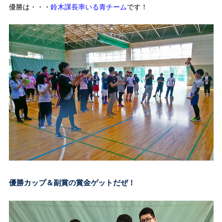
優勝は・・・
鈴木課長率いる青チーム
です！
優勝カップ＆副賞の賞金ゲットだぜ！