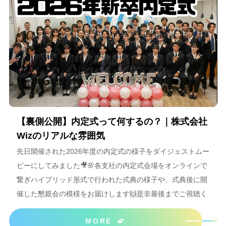
【裏側公開】内定式って何するの？｜株式会社
Wizのリアルな雰囲気
先日開催された2026年度の内定式の様子をダイジェストムー
ビーにしてみました🎥🌸各支社の内定式会場をオンラインで
繋ぎハイブリッド形式で行われた式典の様子や、式典後に開
催した懇親会の模様をお届けします🙌是非最後までご視聴く
ださいね＾＾
MORE