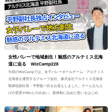
女性バレーで地域創生！魅惑のアルテミス北海
道に迫る WizCamp228
今回のWizCampでは、女子バレーボールチーム・アルテミス
北海道を運営するグループ会社、株式会社アルテミス北海道
取締役副社長・平野龍一氏をお迎えしました。チーム立ち上
げの背景やWizとの出会い、新体制に込めた想いをはじめ、
スポーツチーム運営を通じた地域連携、そしてアルテミス北
海道が描く今後のビジョンについて語っています。