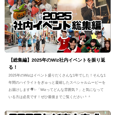
【総集編】2025年のWiz社内イベントを振り返
る！
2025年のWizはイベント盛りだくさんな1年でした！そんな1
年間のハイライトをぎゅっと凝縮したスペシャルムービーを
お届けします🎥✨「Wizってどんな雰囲気？」と気になって
いる方は必見です！ぜひ最後までご覧ください＾＾