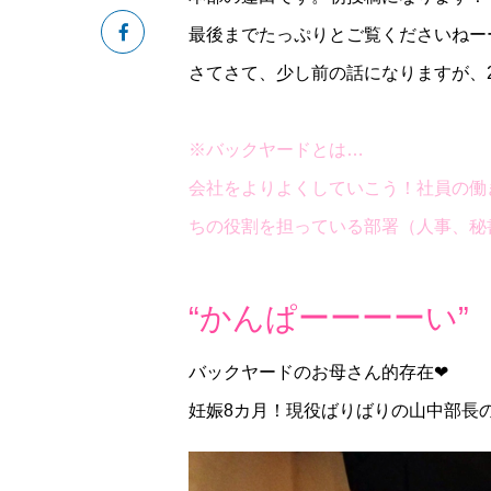
最後までたっぷりとご覧くださいねー
さてさて、少し前の話になりますが、2
※バックヤードとは…
会社をよりよくしていこう！社員の働
ちの役割を担っている部署（人事、秘書
“かんぱーーーーい”
バックヤードのお母さん的存在❤
妊娠8カ月！現役ばりばりの山中部長