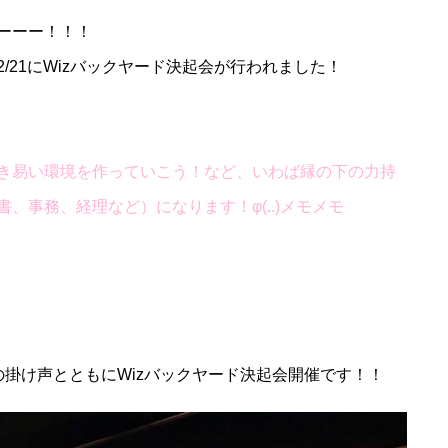
ーーー！！！
/21にWizバックヤード決起会が行われました！
き易い環境を作っていこう！など、いわば縁の下の力持
、事務、経理など）になります！φ(..)メモメモ
の掛け声とともにWizバックヤード決起会開催です！！