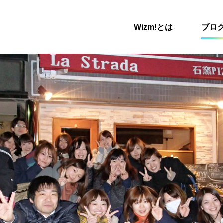
Wizm!とは
ブロ