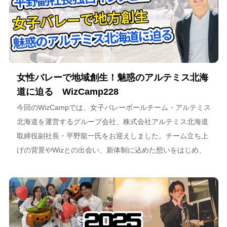
女性バレーで地域創生！魅惑のアルテミス北海
道に迫る WizCamp228
今回のWizCampでは、女子バレーボールチーム・アルテミス
北海道を運営するグループ会社、株式会社アルテミス北海道
取締役副社長・平野龍一氏をお迎えしました。チーム立ち上
げの背景やWizとの出会い、新体制に込めた想いをはじめ、
スポーツチーム運営を通じた地域連携、そしてアルテミス北
海道が描く今後のビジョンについて語っています。