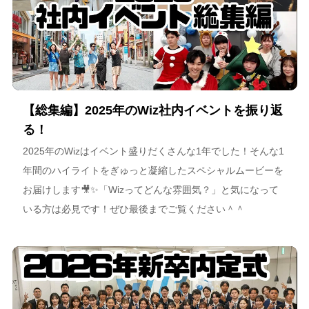
【総集編】2025年のWiz社内イベントを振り返
る！
2025年のWizはイベント盛りだくさんな1年でした！そんな1
年間のハイライトをぎゅっと凝縮したスペシャルムービーを
お届けします🎥✨「Wizってどんな雰囲気？」と気になって
いる方は必見です！ぜひ最後までご覧ください＾＾