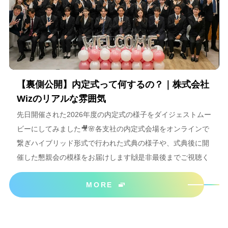
【裏側公開】内定式って何するの？｜株式会社
Wizのリアルな雰囲気
先日開催された2026年度の内定式の様子をダイジェストムー
ビーにしてみました🎥🌸各支社の内定式会場をオンラインで
繋ぎハイブリッド形式で行われた式典の様子や、式典後に開
催した懇親会の模様をお届けします🙌是非最後までご視聴く
ださいね＾＾
MORE