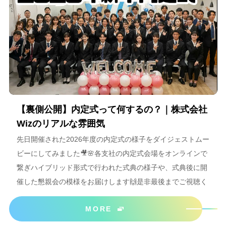
【裏側公開】内定式って何するの？｜株式会社
Wizのリアルな雰囲気
先日開催された2026年度の内定式の様子をダイジェストムー
ビーにしてみました🎥🌸各支社の内定式会場をオンラインで
繋ぎハイブリッド形式で行われた式典の様子や、式典後に開
催した懇親会の模様をお届けします🙌是非最後までご視聴く
ださいね＾＾
MORE