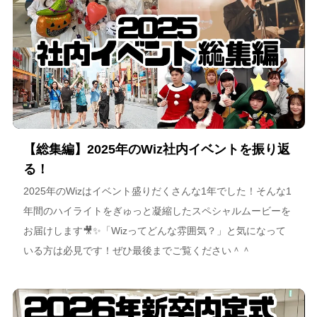
【総集編】2025年のWiz社内イベントを振り返
る！
2025年のWizはイベント盛りだくさんな1年でした！そんな1
年間のハイライトをぎゅっと凝縮したスペシャルムービーを
お届けします🎥✨「Wizってどんな雰囲気？」と気になって
いる方は必見です！ぜひ最後までご覧ください＾＾