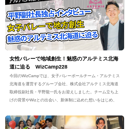
女性バレーで地域創生！魅惑のアルテミス北海
道に迫る WizCamp228
今回のWizCampでは、女子バレーボールチーム・アルテミス
北海道を運営するグループ会社、株式会社アルテミス北海道
取締役副社長・平野龍一氏をお迎えしました。チーム立ち上
げの背景やWizとの出会い、新体制に込めた想いをはじめ、
スポーツチーム運営を通じた地域連携、そしてアルテミス北
海道が描く今後のビジョンについて語っています。